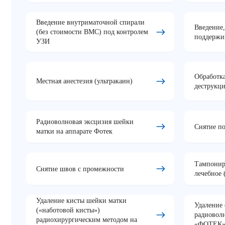
Введение внутриматочной спирали
Введение
(без стоимости ВМС) под контролем
поддержи
УЗИ
Обработк
Местная анестезия (ультракаин)
деструкц
Радиоволновая эксцизия шейки
Снятие п
матки на аппарате Фотек
Тампонир
Снятие швов с промежности
лечебное 
Удаление кисты шейки матки
Удаление
(«наботовой кисты»)
радиовол
радиохирургическим методом на
«ФОТЕК» 