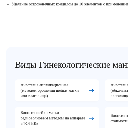
Удаление остроконечных кондилом до 10 элементов с применение
Виды Гинекологические ма
Анестезия аппликационная
Анестезия
(методом орошения шейки матки
(обкалыв
или влагалища)
влагалищ
Биопсия шейки матки
Биопсия э
радиоволновым методом на аппарате
стоимост
«ФОТЕК»