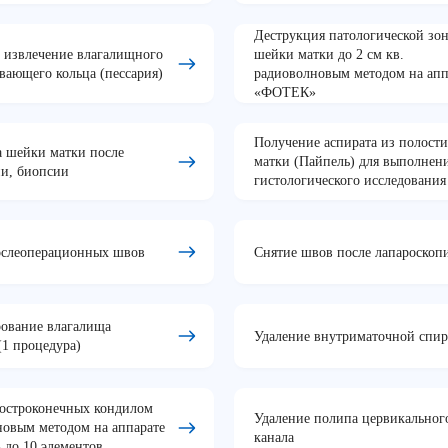
Деструкция патологической зо
, извлечение влагалищного
шейки матки до 2 см кв.
вающего кольца (пессария)
радиоволновым методом на апп
«ФОТЕК»
Получение аспирата из полости
а шейки матки после
матки (Пайпель) для выполнен
ии, биопсии
гистологического исследования
ослеоперационных швов
Снятие швов после лапароскоп
ование влагалища
Удаление внутриматочной спи
(1 процедура)
 остроконечных кондилом
Удаление полипа цервикальног
новым методом на аппарате
канала
до 10 элементов