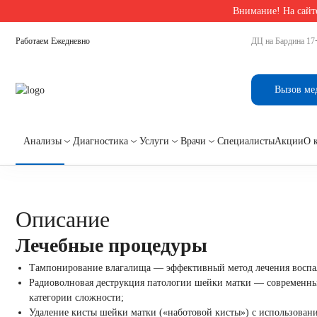
Внимание! На сайте
Главная
/
Гинекология
/
Гинекологические манипуляции
Работаем Ежедневно
ДЦ на Бардина 17
Гинекологические ман
Вызов ме
Описание
Цены
Анализы
Диагностика
Услуги
Врачи
Специалисты
Акции
О 
Описание
Лечебные процедуры
Тампонирование влагалища — эффективный метод лечения воспа
Радиоволновая деструкция патологии шейки матки — современны
категории сложности;
Удаление кисты шейки матки («наботовой кисты») с использован