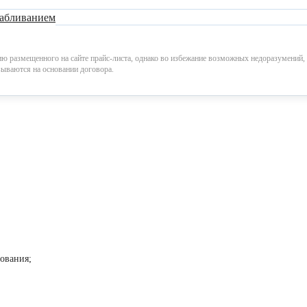
кабливанием
размещенного на сайте прайс-листа, однако во избежание возможных недоразумений, со
зываются на основании договора.
дования;