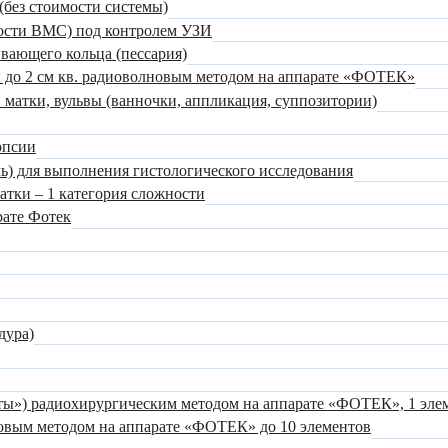
без стоимости системы)
мости ВМС) под контролем УЗИ
вающего кольца (пессария)
 до 2 см кв. радиоволновым методом на аппарате «ФОТЕК»
матки, вульвы (ванночки, аппликация, суппозитории)
опсии
ь) для выполнения гистологического исследования
атки – 1 категория сложности
рате Фотек
дура)
ты») радиохирургическим методом на аппарате «ФОТЕК», 1 эле
овым методом на аппарате «ФОТЕК» до 10 элементов