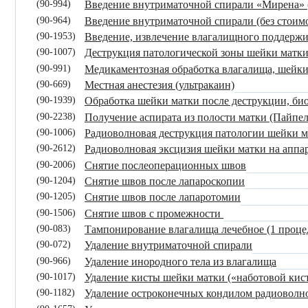
(90-994)
Введение внутриматочной спирали «Мирена» (
(90-964)
Введение внутриматочной спирали (без стои
(90-1953)
Введение, извлечение влагалищного поддержи
(90-1007)
Деструкция патологической зоны шейки матки
(90-991)
Медикаментозная обработка влагалища, шейки 
(90-669)
Местная анестезия (ультракаин)
(90-1939)
Обработка шейки матки после деструкции, би
(90-2238)
Получение аспирата из полости матки (Пайпел
(90-1006)
Радиоволновая деструкция патологии шейки м
(90-2612)
Радиоволновая эксцизия шейки матки на аппа
(90-2006)
Снятие послеоперационных швов
(90-1204)
Снятие швов после лапароскопии
(90-1205)
Снятие швов после лапаротомии
(90-1506)
Снятие швов с промежности
(90-083)
Тампонирование влагалища лечебное (1 проце
(90-072)
Удаление внутриматочной спирали
(90-966)
Удаление инородного тела из влагалища
(90-1017)
Удаление кисты шейки матки («наботовой кис
(90-1182)
Удаление остроконечных кондилом радиоволн