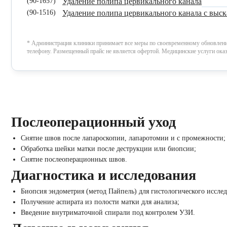
(90-1657)
Удаление полипа цервикального канала
(90-1516)
Удаление полипа цервикального канала c выс
* Администрация клиники принимает все меры по своевременному обновлению 
телефону. Размещенный прайс не является офертой. Медицинские услуги ока
Послеоперационный уход
Снятие швов после лапароскопии, лапаротомии и с промежности;
Обработка шейки матки после деструкции или биопсии;
Снятие послеоперационных швов.
Диагностика и исследования
Биопсия эндометрия (метод Пайпель) для гистологического иссле
Получение аспирата из полости матки для анализа;
Введение внутриматочной спирали под контролем УЗИ.