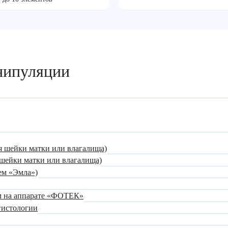
нипуляции
я шейки матки или влагалища)
 шейки матки или влагалища)
ем «Эмла»)
м на аппарате «ФОТЕК»
гистологии