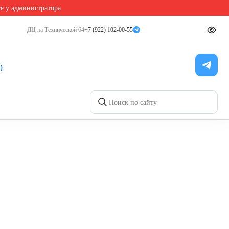
те у администратора
ДЦ на Технической 64
+7 (922) 102-00-55
0
Записаться на приём