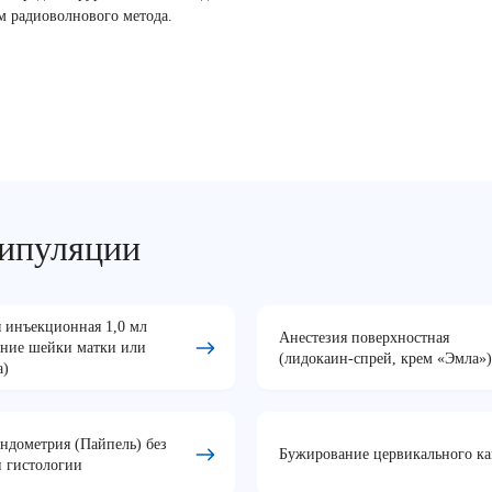
м радиоволнового метода.
нипуляции
 инъекционная 1,0 мл
Анестезия поверхностная
ание шейки матки или
(лидокаин-спрей, крем «Эмла»)
а)
ндометрия (Пайпель) без
Бужирование цервикального ка
и гистологии