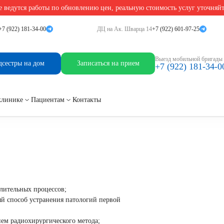
 ведутся работы по обновлению цен, реальную стоимость услуг уточняй
+7 (922) 181-34-00
ДЦ на Ак. Шварца 14
+7 (922) 601-97-25
ипуляции
Выезд мобильной бригады
дсестры на дом
Записаться на прием
+7 (922) 181-34-0
клинике
Пациентам
Контакты
лительных процессов;
й способ устранения патологий первой
ием радиохирургического метода;