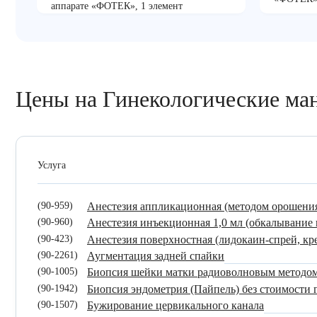
аппарате «ФОТЕК», 1 элемент
Цены на Гинекологические ма
Услуга
(90-959)
Анестезия аппликационная (методом орошени
(90-960)
Анестезия инъекционная 1,0 мл (обкалывание
(90-423)
Анестезия поверхностная (лидокаин-спрей, кр
(90-2261)
Аугментация задней спайки
(90-1005)
Биопсия шейки матки радиоволновым методо
(90-1942)
Биопсия эндометрия (Пайпель) без стоимости 
(90-1507)
Бужирование цервикального канала