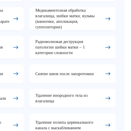
ны
Медикаментозная обработка
влагалища, шейки матки, вульвы
арате
(ванночки, аппликация,
суппозитории)
Радиоволновая деструкция
ия
патологии шейки матки – 1
категория сложности
ии
Снятие швов после лапаротомии
Удаление инородного тела из
рали
влагалища
о
Удаление полипа цервикального
канала c выскабливанием